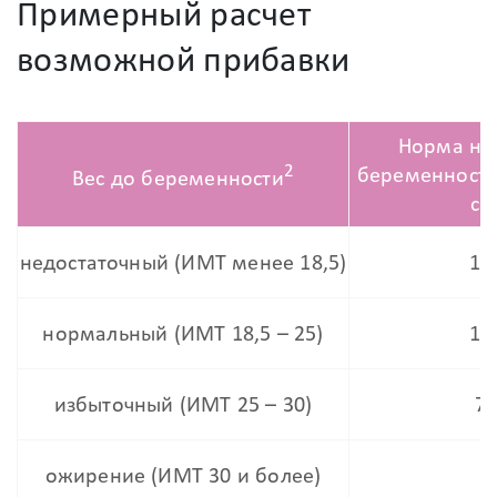
Примерный расчет
возможной прибавки
Норма на
2
беременност
Вес до беременности
со
недостаточный (ИМТ менее 18,5)
12 
нормальный (ИМТ 18,5 – 25)
10 
избыточный (ИМТ 25 – 30)
7 
ожирение (ИМТ 30 и более)
5