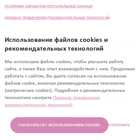
ПОЛИТИКА ОБРАБОТКИ ПЕРСОНАЛЬНЫХ ДАННЫХ
ПРАВИЛА ПРИМЕНЕНИЯ РЕКОМЕНДАТЕЛЬНЫХ ТЕХНОЛОГИЙ
Использование файлов cookies и
Программа «Женщина прежде всего» разработана при поддержке ООО «Эбботт
Лэбораториз» в целях повышения осведомлённости общественности о вопросах
рекомендательных технологий
состояния здоровья. Информация в материале не заменяет консультации
специалиста здравоохранения. Обратитесь к лечащему врачу.
Мы используем файлы cookies, чтобы улучшить работу
18+ Информация, представленная на сайте,
сайта, а также Ваш опыт взаимодействия с ним. Продолжая
предназначена для просмотра только
работать с сайтом, Вы даете согласие на использование
совершеннолетними лицами.
файлов cookie, включая рекомендательные технологии
© 2026 ООО «Эбботт Лэбораториз», 125171, Россия,
(метрические cookies). Подробнее о рекомендательных
Москва, Ленинградское шоссе, дом 16А, строение 1.
технологиях смотрите
Правила применения
рекомендательных технологий
.
Телефон: +7 (495) 258 42 80
ИМЕЮТСЯ ПРОТИВОПОКАЗАНИЯ,
НЕОБХОДИМО ПРОКОНСУЛЬТИРОВАТЬСЯ
СОГЛАСИТЬСЯ С ИСПОЛЬЗОВАНИЕМ COOKIES
ОТКЛОНИТЬ
СО СПЕЦИАЛИСТОМ