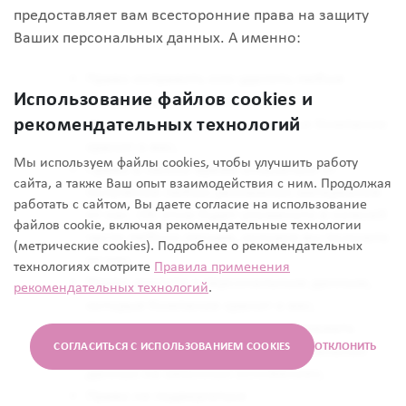
предоставляет вам всесторонние права на защиту
Ваших персональных данных. А именно:
Право исправить или удалить любые
Использование файлов cookies и
неправильные или неполные
рекомендательных технологий
персональные данные, которые Компания
хранит о вас;
Мы используем файлы cookies, чтобы улучшить работу
Право в любое время отказаться от
сайта, а также Ваш опыт взаимодействия с ним. Продолжая
получения любых рекламных материалов
работать с сайтом, Вы даете согласие на использование
от нас. Об этом будет упомянуто в нижней
файлов cookie, включая рекомендательные технологии
части любого письма, которое вы получите
(метрические cookies). Подробнее о рекомендательных
от нас;
технологиях смотрите
Правила применения
Право доступа к персональным данным,
рекомендательных технологий
.
которые Компания хранит о вас;
Право в некоторых случаях возражать
СОГЛАСИТЬСЯ С ИСПОЛЬЗОВАНИЕМ COOKIES
ОТКЛОНИТЬ
против обработки Ваших персональных
данных на законных основаниях;
Право не подвергаться