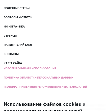
ПОЛЕЗНЫЕ СТАТЬИ
ВОПРОСЫ И ОТВЕТЫ
ИНФОГРАФИКА
СЕРВИСЫ
ПАЦИЕНТСКИЙ БЛОГ
КОНТАКТЫ
КАРТА САЙТА
УСЛОВИЯ ОН-ЛАЙН ИСПОЛЬЗОВАНИЯ
ПОЛИТИКА ОБРАБОТКИ ПЕРСОНАЛЬНЫХ ДАННЫХ
ПРАВИЛА ПРИМЕНЕНИЯ РЕКОМЕНДАТЕЛЬНЫХ ТЕХНОЛОГИЙ
Использование файлов cookies и
Программа «Женщина прежде всего» разработана при поддержке ООО «Эбботт
Лэбораториз» в целях повышения осведомлённости общественности о вопросах