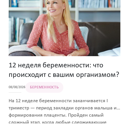
протекают бессимптомно. Преимущественный
способ инфицирования — половой акт.
Специалисты образовательного портала Women
First подготовили рекомендации, что делать
после незащищенного секса, чтобы снизить
вероятные риски для здоровья.
12 неделя беременности: что
происходит с вашим организмом?
БЕРЕМЕННОСТЬ
08/08/2026
На 12 неделе беременности заканчивается I
триместр — период закладки органов малыша и
формирования плаценты. Пройден самый
сложный этап, когда любые сдерживающие