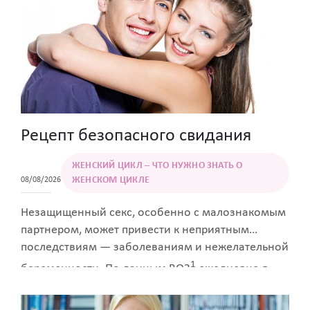
беременность без теста, и возможно ли вообще
угадать ее начало по изменениям в своем
самочувствии — читайте в статье,
подготовленной специалистами
образовательного портала Women First.
Рецепт безопасного свидания
ЖЕНСКИЙ ЦИКЛ – ЧТО НУЖНО ЗНАТЬ О
ЖЕНСКОМ ЦИКЛЕ
08/08/2026
Незащищенный секс, особенно с малознакомым
партнером, может привести к неприятным
последствиям — заболеваниям и нежелательной
1
беременности. По данным ВОЗ
ежедневно в
мире 1 млн человек заражается ИППП,
большинство из которых долгое время