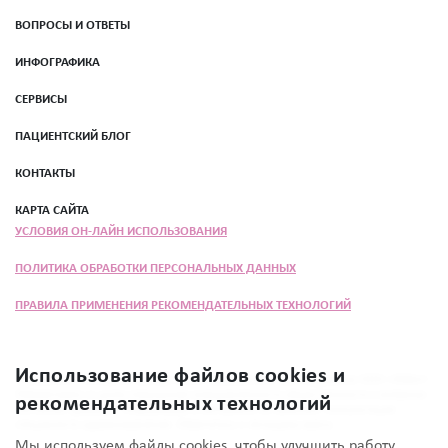
ВОПРОСЫ И ОТВЕТЫ
ИНФОГРАФИКА
СЕРВИСЫ
ПАЦИЕНТСКИЙ БЛОГ
КОНТАКТЫ
КАРТА САЙТА
УСЛОВИЯ ОН-ЛАЙН ИСПОЛЬЗОВАНИЯ
ПОЛИТИКА ОБРАБОТКИ ПЕРСОНАЛЬНЫХ ДАННЫХ
ПРАВИЛА ПРИМЕНЕНИЯ РЕКОМЕНДАТЕЛЬНЫХ ТЕХНОЛОГИЙ
Использование файлов cookies и
Программа «Женщина прежде всего» разработана при поддержке ООО «Эбботт
Лэбораториз» в целях повышения осведомлённости общественности о вопросах
рекомендательных технологий
состояния здоровья. Информация в материале не заменяет консультации
специалиста здравоохранения. Обратитесь к лечащему врачу.
Мы используем файлы cookies, чтобы улучшить работу