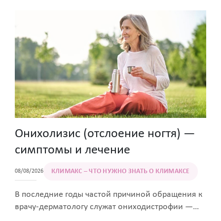
факторы могли повлиять на ход беременности и
привести к нарушениям развития или
прерыванию беременности. После двенадцатой
недели ребенок будет усиленно расти, его ткани
и органы будут созревать и готовиться к
рождению. Рассказывает, как малышка подойдет
к концу третьего месяца беременности и что в
это время происходит с женщиной.
Онихолизис (отслоение ногтя) —
симптомы и лечение
КЛИМАКС – ЧТО НУЖНО ЗНАТЬ О КЛИМАКСЕ
08/08/2026
В последние годы частой причиной обращения к
врачу-дерматологу служат ониходистрофии —
заболевания, которые возникают вследствие