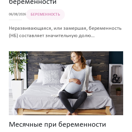
беременности
БЕРЕМЕННОСТЬ
06/08/2026
Неразвивающаяся, или замершая, беременность
(НБ) составляет значительную долю
репродуктивных потерь, негативно сказывается
на физическом и психологическом состоянии
женщины, повышает риск невынашивания в
будущем. В статье специалисты
образовательного портала для женщин Women
First рассказывают о том, что такое НБ, какими
симптомами может проявляться, как протекает
восстановление и что способствует снижению
рисков нарушений гестации в будущем.
Месячные при беременности