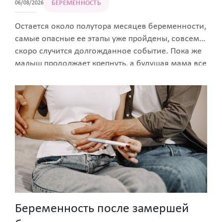
БЕРЕМЕННОСТЬ
06/08/2026
Остается около полутора месяцев беременности,
самые опасные ее этапы уже пройдены, совсем
скоро случится долгожданное событие. Пока же
малыш продолжает крепнуть, а будущая мама все
больше ощущает связь с ребенком — сейчас он
начинает реагировать на внешние воздействия.
Рассказываем, что может происходить на этом
сроке и какие особенности имеет 32 неделя
беременности.
Беременность после замершей