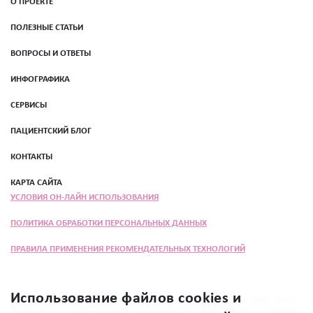
О ПРОЕКТЕ
ПОЛЕЗНЫЕ СТАТЬИ
ВОПРОСЫ И ОТВЕТЫ
ИНФОГРАФИКА
СЕРВИСЫ
ПАЦИЕНТСКИЙ БЛОГ
КОНТАКТЫ
КАРТА САЙТА
УСЛОВИЯ ОН-ЛАЙН ИСПОЛЬЗОВАНИЯ
ПОЛИТИКА ОБРАБОТКИ ПЕРСОНАЛЬНЫХ ДАННЫХ
ПРАВИЛА ПРИМЕНЕНИЯ РЕКОМЕНДАТЕЛЬНЫХ ТЕХНОЛОГИЙ
Использование файлов cookies и
Программа «Женщина прежде всего» разработана при поддержке ООО «Эбботт
Лэбораториз» в целях повышения осведомлённости общественности о вопросах