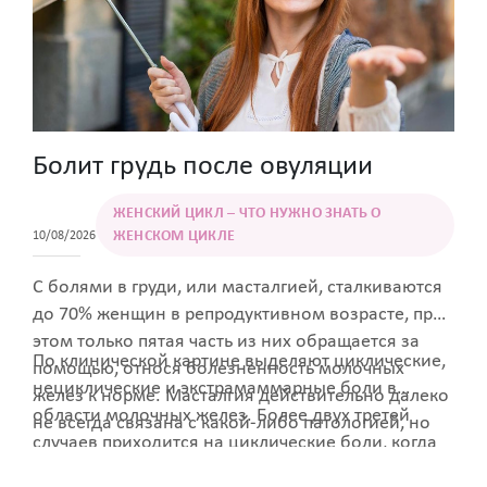
Болит грудь после овуляции
ЖЕНСКИЙ ЦИКЛ – ЧТО НУЖНО ЗНАТЬ О
ЖЕНСКОМ ЦИКЛЕ
10/08/2026
С болями в груди, или масталгией, сталкиваются
до 70% женщин в репродуктивном возрасте, при
этом только пятая часть из них обращается за
По клинической картине выделяют циклические,
помощью, относя болезненность молочных
нециклические и экстрамаммарные боли в
желез к норме. Масталгия действительно далеко
области молочных желез. Более двух третей
не всегда связана с какой-либо патологией, но
случаев приходится на циклические боли, когда
при этом почти у половины женщин
симптом появляется после овуляции и
болезненные ощущения могут снижать