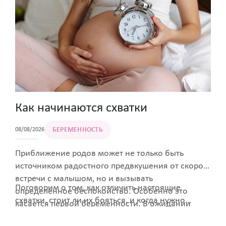
рассказываем о том, что это за вещества, как они
вырабатываются и насколько важны феромоны для
женщин.
Как начинаются схватки
БЕРЕМЕННОСТЬ
08/08/2026
Приближение родов может не только быть
источником радостного предвкушения от скорой
встречи с малышом, но и вызывать
Поговорим о том, как отличить настоящие
определенное беспокойство. Особенно это
схватки, стоит ли их бояться, и когда нужно
касается первой беременности. В ожидании
действительно поторопиться в роддом.
появления малыша будущая мама все чаще