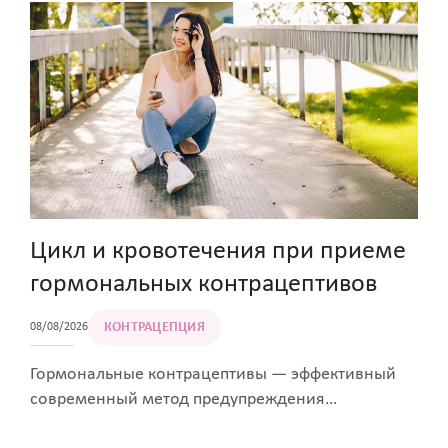
задается вопросом, как понять, что начались
схватки. Бывает и так, что при первых позывах
женщина спешит собирать вещи в роддом, но
потом дискомфорт исчезает и вызывает
недоумение.
Цикл и кровотечения при приеме
гормональных контрацептивов
КОНТРАЦЕПЦИЯ
08/08/2026
Гормональные контрацептивы — эффективный
современный метод предупреждения
нежелательной беременности. Прием