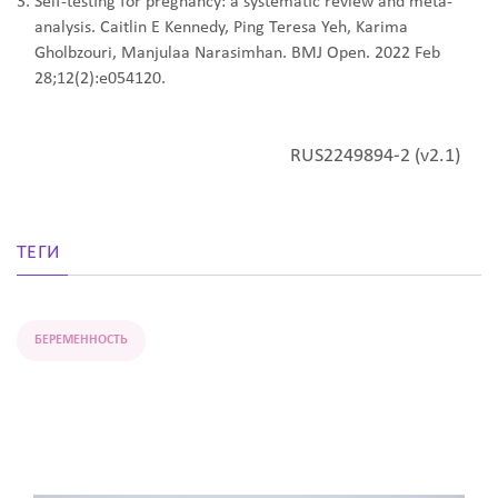
Self-testing for pregnancy: a systematic review and meta-
analysis. Caitlin E Kennedy, Ping Teresa Yeh, Karima
Gholbzouri, Manjulaa Narasimhan. BMJ Open. 2022 Feb
28;12(2):e054120.
RUS2249894-2 (v2.1)
ТЕГИ
БЕРЕМЕННОСТЬ