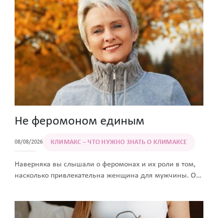
что происходит с малышом, как себя чувствует
будущая мама, на что стоит обратить внимание
на этом сроке беременности.
Не феромоном единым
КЛИМАКС – ЧТО НУЖНО ЗНАТЬ О КЛИМАКСЕ
08/08/2026
Наверняка вы слышали о феромонах и их роли в том,
насколько привлекательна женщина для мужчины. О
женских феромонах ходит много мифов, существует
масса неопределенностей. В этой статье
образовательного портала Women First мы