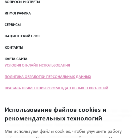
ВОПРОСЫ И ОТВЕТЫ
ИНФОГРАФИКА
СЕРВИСЫ
ПАЦИЕНТСКИЙ БЛОГ
КОНТАКТЫ
КАРТА САЙТА
УСЛОВИЯ ОН-ЛАЙН ИСПОЛЬЗОВАНИЯ
ПОЛИТИКА ОБРАБОТКИ ПЕРСОНАЛЬНЫХ ДАННЫХ
ПРАВИЛА ПРИМЕНЕНИЯ РЕКОМЕНДАТЕЛЬНЫХ ТЕХНОЛОГИЙ
Использование файлов cookies и
Программа «Женщина прежде всего» разработана при поддержке ООО «Эбботт
Лэбораториз» в целях повышения осведомлённости общественности о вопросах
рекомендательных технологий
состояния здоровья. Информация в материале не заменяет консультации
специалиста здравоохранения. Обратитесь к лечащему врачу.
Мы используем файлы cookies, чтобы улучшить работу
18+ Информация, представленная на сайте,