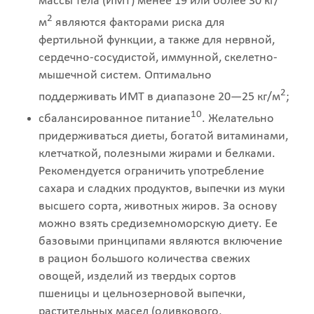
массы тела (ИМТ) менее 19 или более 30 кг/
2
м
являются факторами риска для
фертильной функции, а также для нервной,
сердечно-сосудистой, иммунной, скелетно-
мышечной систем. Оптимально
2
поддерживать ИМТ в диапазоне 20—25 кг/м
;
10
сбалансированное питание
. Желательно
придерживаться диеты, богатой витаминами,
клетчаткой, полезными жирами и белками.
Рекомендуется ограничить употребление
сахара и сладких продуктов, выпечки из муки
высшего сорта, животных жиров. За основу
можно взять средиземноморскую диету. Ее
базовыми принципами являются включение
в рацион большого количества свежих
овощей, изделий из твердых сортов
пшеницы и цельнозерновой выпечки,
растительных масел (оливкового,