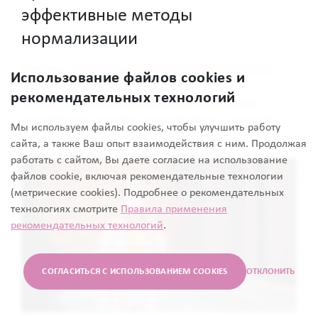
эффективные методы
нормализации
КЛИМАКС – ЧТО НУЖНО ЗНАТЬ О КЛИМАКСЕ
07/08/2026
Использование файлов cookies и
рекомендательных технологий
Низкое артериальное давление (АД) может
значительно снизить самочувствие и качество
Мы используем файлы cookies, чтобы улучшить работу
жизни, быть следствием или причиной
сайта, а также Ваш опыт взаимодействия с ним. Продолжая
патологических процессов. Артериальная
работать с сайтом, Вы даете согласие на использование
гипотензия (АГт), или гипотония, изучены не в
файлов cookie, включая рекомендательные технологии
достаточной мере, и не все пациенты
(метрические cookies). Подробнее о рекомендательных
обращаются за помощью по этому поводу. При
технологиях смотрите
Правила применения
рекомендательных технологий
.
этом, по разным данным, распространенность
АГт среди женщин в России составляет от 2 до 15
1
%
. В этой статье рассматриваем, с чем может
СОГЛАСИТЬСЯ С ИСПОЛЬЗОВАНИЕМ COOKIES
ОТКЛОНИТЬ
быть связано низкое АД, какие способы
диагностики и нормализации могут применяться.