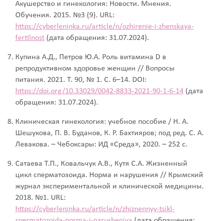
Акушерство и гинекология: Новости. Мнения.
Обучения. 2015. №3 (9). URL:
https://cyberleninka.ru/article/n/ozhirenie-i-zhenskaya-
fertilnost
(дата обращения: 31.07.2024).
Купина А.Д., Петров Ю.А. Роль витамина D в
репродуктивном здоровье женщин // Вопросы
питания. 2021. Т. 90, № 1. С. 6–14. DOI:
https://doi.org/10.33029/0042-8833-2021-90-1-6-14
(дата
обращения: 31.07.2024).
Клиническая гинекология: учебное пособие / Н. А.
Шешукова, П. В. Буданов, К. Р. Бахтияров; под ред. С. А.
Левакова. – Чебоксары: ИД «Среда», 2020. – 252 с.
Сатаева Т.П., Ковальчук А.В., Кутя С.А. Жизненный
цикл сперматозоида. Норма и нарушения // Крымский
журнал экспериментальной и клинической медицины.
2018. №1. URL:
https://cyberleninka.ru/article/n/zhiznennyy-tsikl-
spermatozoida-norma-i-narusheniya
(дата обращения: